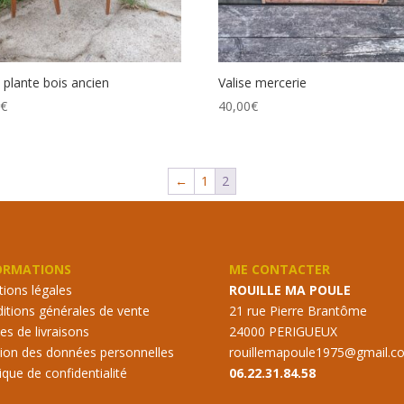
 plante bois ancien
Valise mercerie
0
€
40,00
€
←
1
2
ORMATIONS
ME CONTACTER
ions légales
ROUILLE MA POULE
itions générales de vente
21 rue Pierre Brantôme
s de livraisons
24000 PERIGUEUX
ion des données personnelles
rouillemapoule1975@gmail.c
tique de confidentialité
06.22.31.84.58