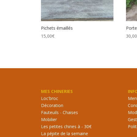
Pichets émaillés
Porte
15,00
€
30,0
MES CHINERIES
INF
Loc'broc
Ment
Décoration
Cond
Fauteuils - Chaises
Mode
Mobilier
Gest
Les petites chines à - 30€
Poli
La pépite de la semaine