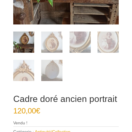
Cadre doré ancien portrait
120,00
€
Vendu !
Catégorie :
Antiquité/Collection