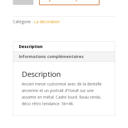
de
Cadre
doré
vintage
Catégorie :
La décoration
Description
Informations complémentaires
Description
Ancien miroir customisé avec de la dentelle
ancienne et un portrait d’Yseult sur une
assiette en métal. Cadre lourd. Beau rendu
déco rétro tendance. 56×46.