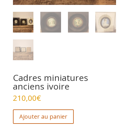
Cadres miniatures
anciens ivoire
210,00
€
quantité
Ajouter au panier
de
Cadres