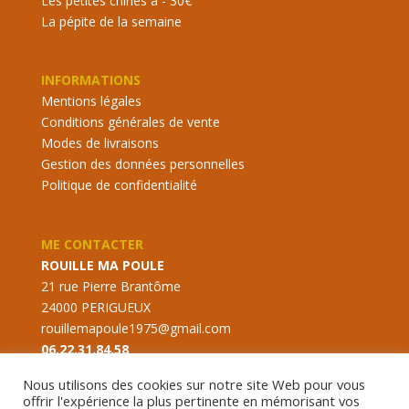
Les petites chines à - 30€
La pépite de la semaine
INFORMATIONS
Mentions légales
Conditions générales de vente
Modes de livraisons
Gestion des données personnelles
Politique de confidentialité
ME CONTACTER
ROUILLE MA POULE
21 rue Pierre Brantôme
24000 PERIGUEUX
rouillemapoule1975@gmail.com
06.22.31.84.58
Nous utilisons des cookies sur notre site Web pour vous
offrir l'expérience la plus pertinente en mémorisant vos