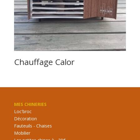
Chauffage Calor
MES CHINERIES
Loc'broc
Décoration
Fauteuils - Chaises
Mobilier