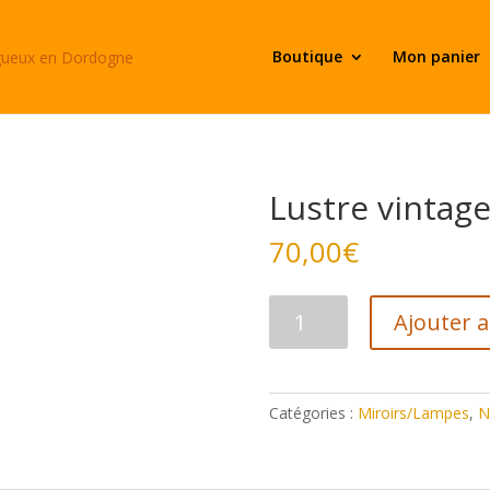
Boutique
Mon panier
Lustre vintag
70,00
€
quantité
Ajouter 
de
Lustre
vintage
Catégories :
Miroirs/Lampes
,
N