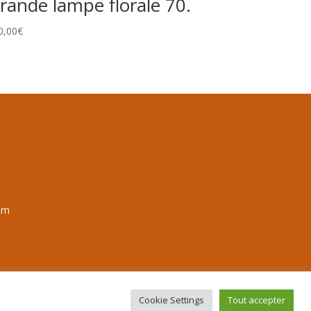
rande lampe florale 70.
0,00
€
om
Cookie Settings
Tout accepter