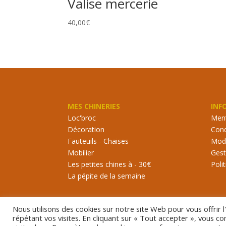
Valise mercerie
40,00
€
MES CHINERIES
INF
Loc'broc
Ment
Décoration
Cond
Fauteuils - Chaises
Mode
Mobilier
Gest
Les petites chines à - 30€
Poli
La pépite de la semaine
Nous utilisons des cookies sur notre site Web pour vous offrir 
répétant vos visites. En cliquant sur « Tout accepter », vous c
©2021 Rouille ma poule. Tous droits réservés