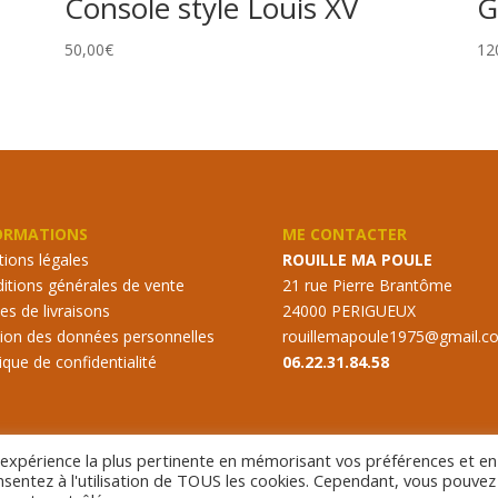
Console style Louis XV
G
50,00
€
12
ORMATIONS
ME CONTACTER
ions légales
ROUILLE MA POULE
itions générales de vente
21 rue Pierre Brantôme
s de livraisons
24000 PERIGUEUX
ion des données personnelles
rouillemapoule1975@gmail.c
tique de confidentialité
06.22.31.84.58
l'expérience la plus pertinente en mémorisant vos préférences et en
onsentez à l'utilisation de TOUS les cookies. Cependant, vous pouvez