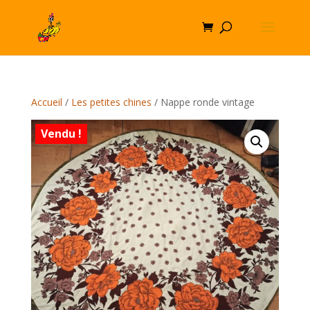
Accueil
/
Les petites chines
/ Nappe ronde vintage
Vendu !