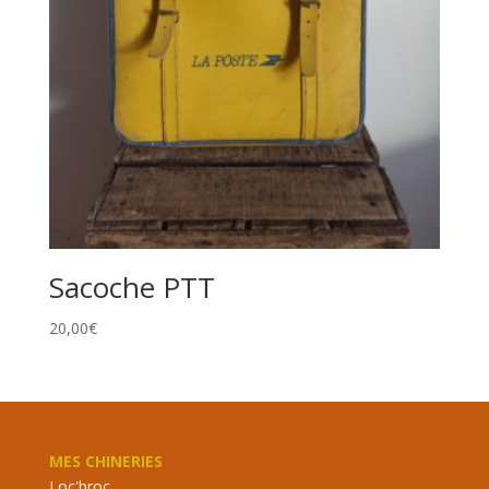
Sacoche PTT
20,00
€
MES CHINERIES
Loc'broc