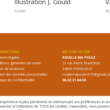
Illustration J. Gould
V
12,00
€
30
ORMATIONS
ME CONTACTER
ions légales
ROUILLE MA POULE
itions générales de vente
21 rue Pierre Brantôme
s de livraisons
24000 PERIGUEUX
ion des données personnelles
rouillemapoule1975@gmail.c
tique de confidentialité
06.22.31.84.58
l'expérience la plus pertinente en mémorisant vos préférences et en
onsentez à l'utilisation de TOUS les cookies. Cependant, vous pouvez