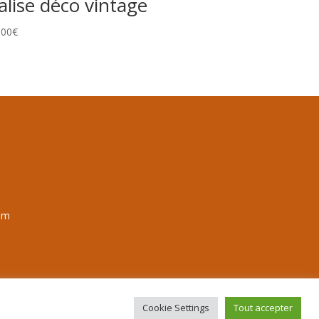
alise déco vintage
,00
€
om
Cookie Settings
Tout accepter