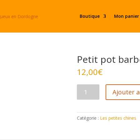
Boutique
Mon panier
Petit pot barb
12,00
€
quantité
Ajouter 
de
Petit
pot
barbotine
Catégorie :
Les petites chines