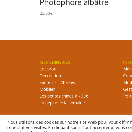
Photophore albâtre
25,00
€
MES CHINERIES
INF
Loc'broc
Ment
Décoration
Cond
Fauteuils - Chaises
Mode
Mobilier
Gest
Les petites chines à - 30€
Poli
La pépite de la semaine
Nous utilisons des cookies sur notre site Web pour vous offrir 
répétant vos visites. En cliquant sur « Tout accepter », vous c
©2021 Rouille ma poule. Tous droits réservés