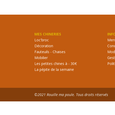
MES CHINERIES
INF
Loc'broc
Ment
Décoration
Cond
Fauteuils - Chaises
Mode
Mobilier
Gest
Les petites chines à - 30€
Poli
La pépite de la semaine
©2021 Rouille ma poule. Tous droits réservés