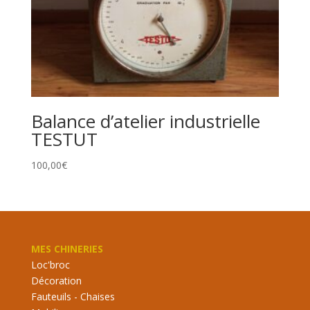
Balance d’atelier industrielle
TESTUT
100,00
€
MES CHINERIES
Loc'broc
Décoration
Fauteuils - Chaises