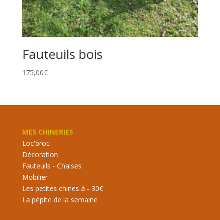
Fauteuils bois
175,00
€
MES CHINERIES
Loc'broc
Décoration
Fauteuils - Chaises
Mobilier
Les petites chines à - 30€
La pépite de la semaine