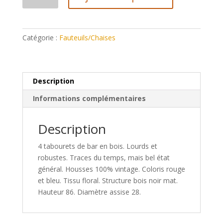
de
Tabourets
de
bar
Catégorie :
Fauteuils/Chaises
vintage
Description
Informations complémentaires
Description
4 tabourets de bar en bois. Lourds et
robustes. Traces du temps, mais bel état
général. Housses 100% vintage. Coloris rouge
et bleu. Tissu floral. Structure bois noir mat.
Hauteur 86. Diamètre assise 28.