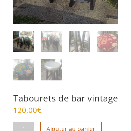
Tabourets de bar vintage
120,00
€
quantité
Ajouter au panier