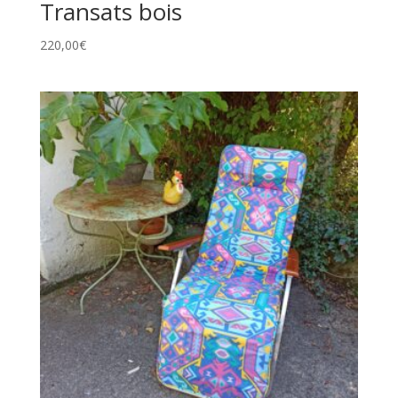
Transats bois
220,00
€